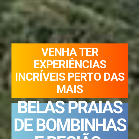
V
E
N
H
A
T
E
R
E
X
P
E
R
I
Ê
N
C
I
A
S
I
N
C
R
Í
V
E
I
S
P
E
R
T
O
D
A
S
M
A
I
S
B
E
L
A
S
P
R
A
I
A
S
D
E
B
O
M
B
I
N
H
A
S