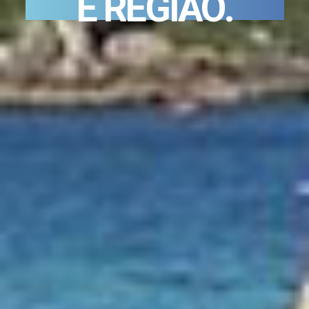
E
R
E
G
I
Ã
O
.